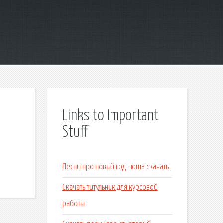
Links to Important
Stuff
Песни про новый год нюша скачать
Скачать титульник для курсовой
работы