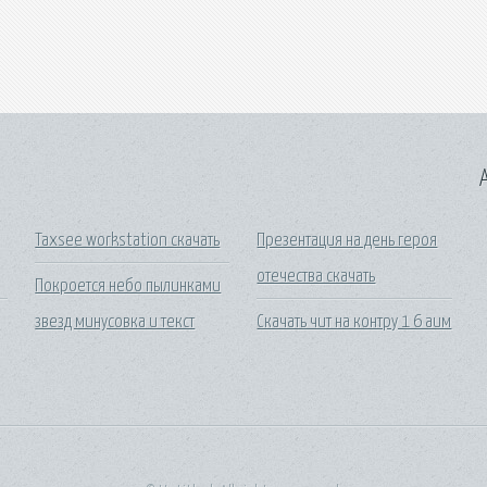
A
Taxsee workstation скачать
Презентация на день героя
отечества скачать
Покроется небо пылинками
звезд минусовка и текст
Скачать чит на контру 1 6 аим