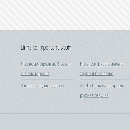
Links to Important Stuff
Мои восьмидесятые 3 сезон
Игра fear 1 часть скачать
скачать торрент
торрент бесплатно
Зимняя спецодежда гост
X rebirth скачать торрент
русская озвучка