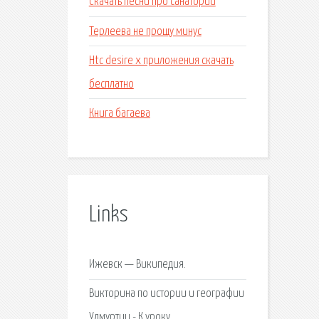
Скачать песни про санаторий
Терлеева не прощу минус
Htc desire x приложения скачать
бесплатно
Книга багаева
Links
Ижевск — Википедия.
Викторина по истории и географии
Удмуртии - К уроку.