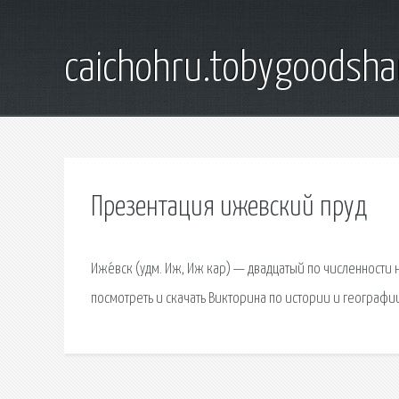
caichohru.tobygoodsh
Презентация ижевский пруд
Иже́вск (удм. Иж, Иж кар) — двадцатый по численности
посмотреть и скачать Викторина по истории и географи