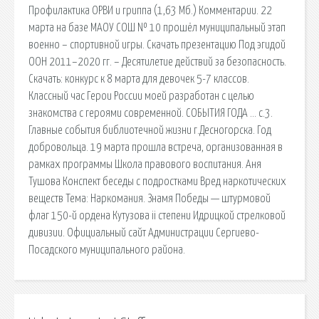
Профилактика ОРВИ и гриппа (1,63 Мб.) Комментарии. 22
марта на базе МАОУ СОШ № 10 прошёл муниципальный этап
военно – спортивной игры. Скачать презентацию Под эгидой
ООН 2011–2020 гг. – Десятилетие действий за безопасность.
Скачать: конкурс к 8 марта для девочек 5-7 классов.
Классный час Герои России моей разработан с целью
знакомства с героями современной. СОБЫТИЯ ГОДА … с.3.
Главные события библиотечной жизни г.Десногорска. Год
добровольца. 19 марта прошла встреча, организованная в
рамках программы Школа правового воспитания. Аня
Тушова Конспект беседы с подростками Вред наркотических
веществ Тема: Наркомания. Знамя Победы — штурмовой
флаг 150-й ордена Кутузова ii степени Идрицкой стрелковой
дивизии. Официальный сайт Администрации Сергиево-
Посадского муниципального района.