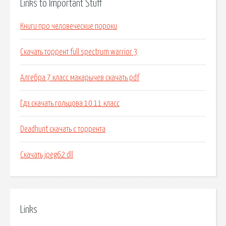
Links to Important Stuff
Книги про человеческие пороки
Скачать торрент full spectrum warrior 3
Алгебра 7 класс макарычев скачать pdf
Гдз скачать гольцова 10 11 класс
Deadhunt скачать с торрента
Скачать jpeg62 dll
Links