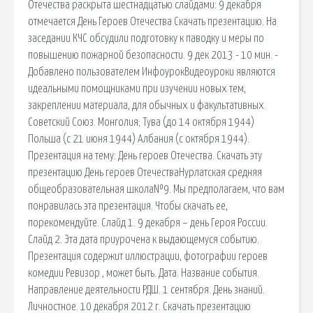
Отечества раскрыта шестнадцатью слайдами: 9 декабря
отмечается День Героев Отечества Скачать презентацию. На
заседании КЧС обсудили подготовку к паводку и меры по
повышению пожарной безопасности. 9 дек 2013 - 10 мин. -
Добавлено пользователем ИнфоурокВидеоуроки являются
идеальными помощниками при изучении новых тем,
закреплении материала, для обычных и факультативных.
Советский Союз. Монголия; Тува (до 14 октября 1944)
Польша (с 21 июня 1944) Албания (с октября 1944).
Презентация на тему: День героев Отечества. Скачать эту
презентацию День героев ОтечестваНурлатская средняя
общеобразовательная школа№9. Мы предполагаем, что вам
понравилась эта презентация. Чтобы скачать ее,
порекомендуйте. Слайд 1. 9 декабря – день Героя России.
Слайд 2. Эта дата приурочена к выдающемуся событию.
Презентация содержит иллюстрации, фотографии героев
комедии Ревизор , может быть. Дата. Название события.
Направление деятельности РДШ. 1 сентября. День знаний.
Личностное. 10 декабря 2012 г. Скачать презентацию