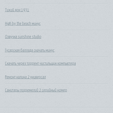
Тихий дон 1931
High by the beach минус
Озвучка sunshine studio
Гусарская баллада скачать минус
Скачать через торрент чистильщик компьютера
Ремонт калина 2 универсал
Санитары подземелий 2 серийный номер