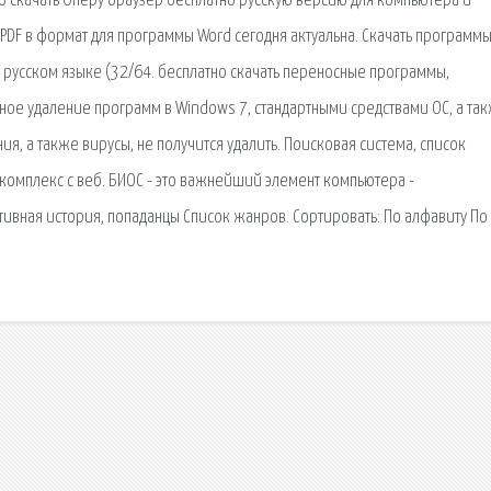
но скачать Оперу браузер бесплатно русскую версию для компьютера и
F в формат для программы Word сегодня актуальна. Скачать программы
а русском языке (32/64. бесплатно скачать переносные программы,
ное удаление программ в Windows 7, стандартными средствами ОС, а та
, а также вирусы, не получится удалить. Поисковая сиcтема, список
омплекс с веб. БИОС - это важнейший элемент компьютера -
ивная история, попаданцы Список жанров. Сортировать: По алфавиту По