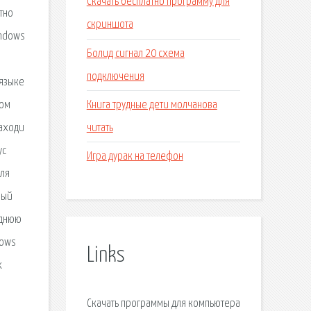
Скачать бесплатно программу для
тно
скриншота
indows
Болид сигнал 20 схема
подключения
 языке
Книга трудные дети молчанова
ком
читать
Заходи
ус
Игра дурак на телефон
для
ный
еднюю
dows
Links
x
Скачать программы для компьютера