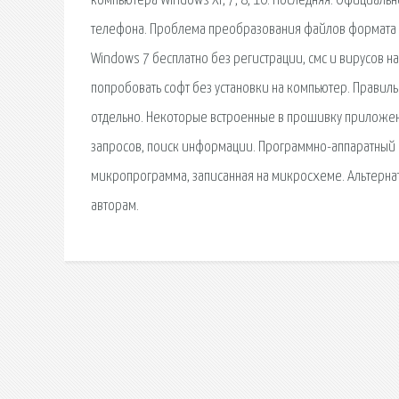
компьютера Windows XP, 7, 8, 10. Последняя. Официаль
телефона. Проблема преобразования файлов формата PD
Windows 7 бесплатно без регистрации, смс и вирусов н
попробовать софт без установки на компьютер. Правиль
отдельно. Некоторые встроенные в прошивку приложения
запросов, поиск информации. Программно-аппаратный к
микропрограмма, записанная на микросхеме. Альтернат
авторам.