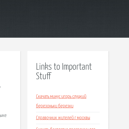
Links to Important
Stuff
p
Скачать минус игорь слуцкий
березоньки березки
зыке
Справочник жителей г москвы