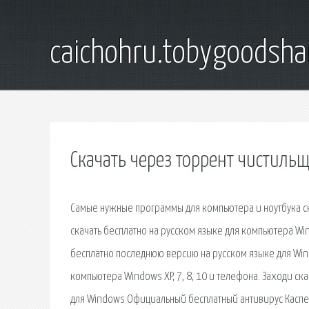
caichohru.tobygoodsh
Скачать через торрент чистиль
Самые нужные программы для компьютера и ноутбука ск
скачать бесплатно на русском языке для компьютера Wind
бесплатно последнюю версию на русском языке для Win
компьютера Windows XP, 7, 8, 10 и телефона. Заходи с
для Windows Официальный бесплатный антивирус Каспе