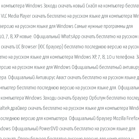
ля компьютера Windows Заходи скачать новый Скайп на компьютер беспла
LC Media Player скачать бесплатно на русском языке для компьютера W
 версию на русском языке для Windows Самые нужные программы для
0, 7, 8, XP новые. Официальный WhatsApp скачать бесплатно на русском
и скачать UC Browser (ЮС браузер) бесплатно последнюю версию на русс
но на русском языке для компьютера Windows XP, 7, 8, 10 и телефона. 
версию на русском языке для Windows Официальный бесплатный антивир
ера. Официальный Антивирус Аваст скачать бесплатно на русском языке 
омпьютер бесплатно последнюю версию на русском языке для. Официаль
для компьютера Windows Заходи скачать браузер Орбитум бесплатно посл
ltek драйвер скачать бесплатно на русском языке для компьютера Win
 последнюю версию для компьютера. Официальный браузер Mozilla Firefo
indows Официальный PowerDVD скачать бесплатно на русском языке для