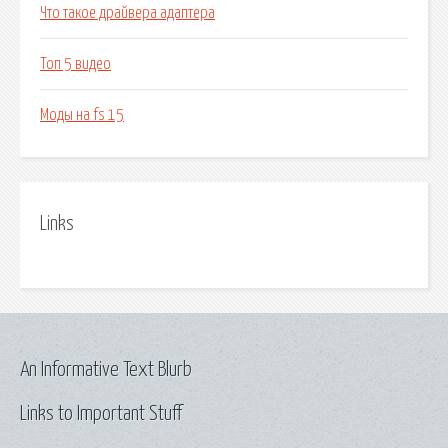
Что такое драйвера адаптера
Топ 5 видео
Моды на fs 15
Links
An Informative Text Blurb
Links to Important Stuff