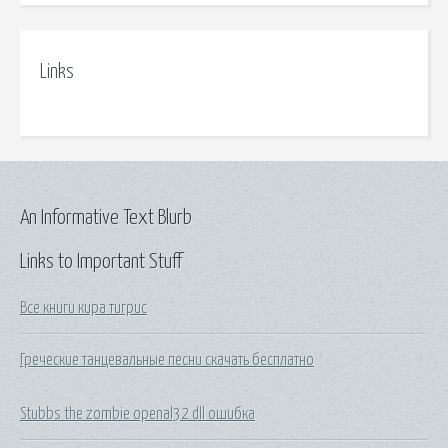
Links
An Informative Text Blurb
Links to Important Stuff
Все книги кира тигрис
Греческие танцевальные песни скачать бесплатно
Stubbs the zombie openal32 dll ошибка