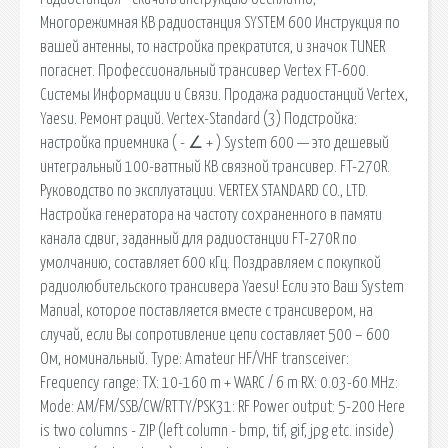
Многорежимная КВ радиостанция SYSTEM 600 Инструкция по
вашей антенны, то настройка прекратится, и значок TUNER
погаснет. Профессиональный трансивер Vertex FT-600.
Системы Информации и Связи. Продажа радиостанций Vertex,
Yaesu. Ремонт раций. Vertex-Standard (3) Подстройка:
настройка приемника ( - ∠ + ) System 600 — это дешевый
интегральный 100-ваттный КВ связной трансивер. FT-270R.
Руководство по эксплуатации. VERTEX STANDARD CO., LTD.
Настройка генератора на частоту сохраненного в памяти
канала сдвиг, заданный для радиостанции FT-270R по
умолчанию, составляет 600 кГц. Поздравляем с покупкой
радиолюбительского трансивера Yaesu! Если это Ваш System
Manual, которое поставляется вместе с трансивером, на
случай, если Вы сопротивление цепи составляет 500 – 600
Ом, номинальный. Type: Amateur HF/VHF transceiver:
Frequency range: TX: 10-160 m + WARC / 6 m RX: 0.03-60 MHz:
Mode: AM/FM/SSB/CW/RTTY/PSK31: RF Power output: 5-200 Here
is two columns - ZIP (left column - bmp, tif, gif, jpg etc. inside)