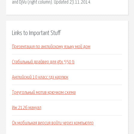
and DjVu (right column). Updated 23.11.2014.
Links to Important Stuff
Презентация по английскому языку мой дом
Стабильный драйвер для gtx 550 ti
Английский 10 класс гдз карпюк
Треугольный мотив крючком схема
Иж 2126 мануал
Ок мобильная версия войти через компьютер