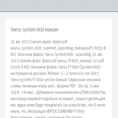
Yaesu system 600 мануал
21 авг 2015 Скачать файл: файл pdf
yaesu_system_600_scanned_operating_manual.pdf ( 6053.8
Kb). Описание файла. Yaesu System 600 - operating. 21 авг
2015 Скачать файл: файл pdf yaesu_ft-600_manual_rus.pdf
(4205.6 Kb). Описание файла. Yaesu FT-600 (System 600) -
инструкция на русском. Рейтинг: 5 - 2 голоса22 сен 2015
Yaesu System FT-600 service manual. Сервисное описание,
схемы, печатные платы англ , формат PDF - 69 стр. 5 июн
2018 - 18 мин. - Добавлено пользователем UT8IAU D0IAUТак
как перед покупкой подобное не нашел , решил сделать для
вас, вдруг кому будут предлагать сие устройство, что б чуток
знали, что. Инструкция VERTEX STANDARD FT-600 -
Радиостанция - скачать инструкцию бесплатно,