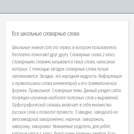
Все школьные словарные слова
Школьные знания.com это сервис в котором пользователи
бесплатно помогают друг другу. Словарные слова 2 класс
Словарными словами называются такие слова, написание
которых. С помощью загадок словарные слова лучше
запоминаются. Загадка- это народная мудрость. Информация
о правописании слова комментарий и его грамматических
формах. Правильное. Словарные темы. Данный раздел сайта
посвящен изучению наиболее полезных слов и выражений.
Орфографический словарь включает в себя множество
русских слов и позволит провести. З завидно. завoдcкoй но
автoзавoдcкий завoрожённо, наречие. завoрожить,
завoрожу, завoрожит. Уважаемые родители, для ребят,
которые идут в 1 класс, будут очень полезны занятия. Если