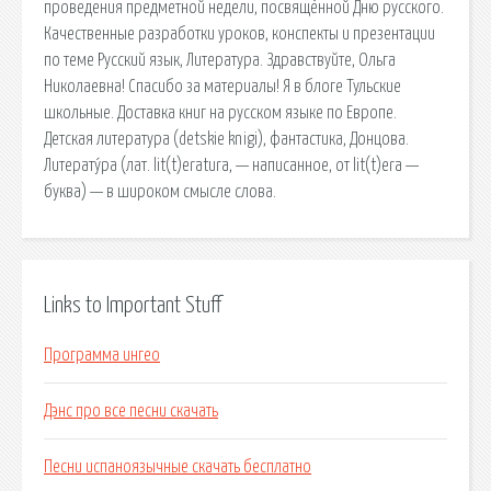
проведения предметной недели, посвящённой Дню русского.
Качественные разработки уроков, конспекты и презентации
по теме Русский язык, Литература. Здравствуйте, Ольга
Николаевна! Спасибо за материалы! Я в блоге Тульские
школьные. Доставка книг на русском языке по Европе.
Детская литература (detskie knigi), фантастика, Донцова.
Литерату́ра (лат. lit(t)eratura, — написанное, от lit(t)era —
буква) — в широком смысле слова.
Links to Important Stuff
Программа ингео
Дэнс про все песни скачать
Песни испаноязычные скачать бесплатно