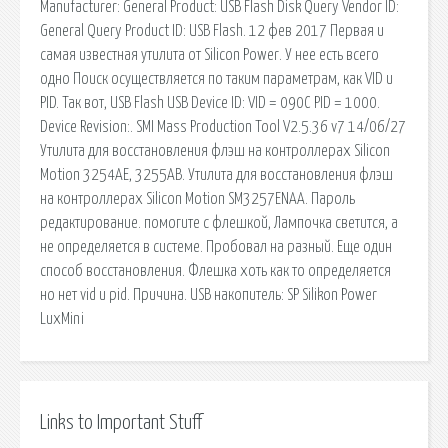
Manufacturer: General Product: USB Flash Disk Query Vendor ID:
General Query Product ID: USB Flash. 12 фев 2017 Первая и
самая известная утилита от Silicon Power. У нее есть всего
одно Поиск осуществляется по таким параметрам, как VID и
PID. Так вот, USB Flash USB Device ID: VID = 090C PID = 1000.
Device Revision:. SMI Mass Production Tool V2.5.36 v7 14/06/27
Утилита для восстановления флэш на контроллерах Silicon
Motion 3254AE, 3255AB. Утилита для восстановления флэш
на контроллерах Silicon Motion SM3257ENAA. Пароль
редактирование. помогите с флешкой, Лампочка светится, а
не определяется в системе. Пробовал на разный. Еще один
способ восстановления. Флешка хоть как то определяется
но нет vid и pid. Причина. USB накопитель: SP Silikon Power
LuxMini
Links to Important Stuff