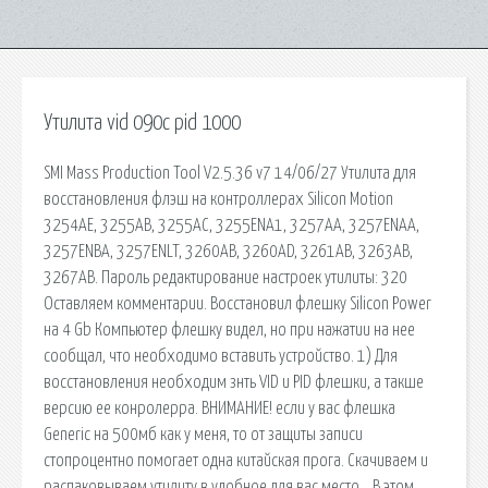
Утилита vid 090c pid 1000
SMI Mass Production Tool V2.5.36 v7 14/06/27 Утилита для
восстановления флэш на контроллерах Silicon Motion
3254AE, 3255AB, 3255AC, 3255ENA1, 3257AA, 3257ENAA,
3257ENBA, 3257ENLT, 3260AB, 3260AD, 3261AB, 3263AB,
3267AB. Пароль редактирование настроек утилиты: 320
Оставляем комментарии. Восстановил флешку Silicon Power
на 4 Gb Компьютер флешку видел, но при нажатии на нее
сообщал, что необходимо вставить устройство. 1) Для
восстановления необходим знть VID и PID флешки, а такше
версию ее конролерра. ВНИМАНИЕ! если у вас флешка
Generic на 500мб как у меня, то от защиты записи
стопроцентно помогает одна китайская прога. Скачиваем и
распаковываем утилиту в удобное для вас место, . В этом