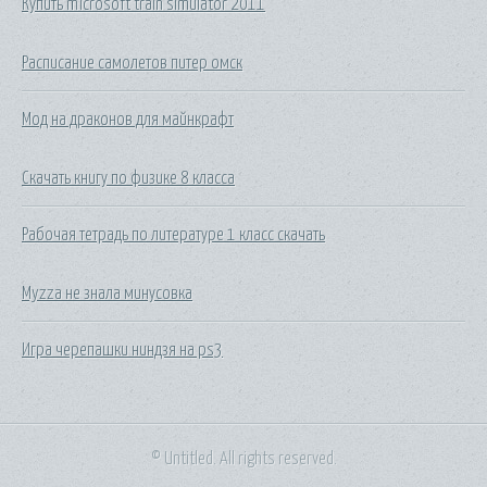
Купить microsoft train simulator 2011
Расписание самолетов питер омск
Мод на драконов для майнкрафт
Скачать книгу по физике 8 класса
Рабочая тетрадь по литературе 1 класс скачать
Myzza не знала минусовка
Игра черепашки ниндзя на ps3
© Untitled. All rights reserved.