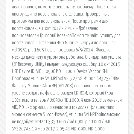
деле новичок, помогите решить эту проблему. Пошаговая
инструкция по восстановлению флешки. Проверенные
программы для восстановления. Поиск программ для
восстановления 1 окт 2017 - 2 мин. - Добавлено
пользователем Григорий КозаковПомогите найти утилиту для
восстановления флешки 4Gb Многие . Форум до прошивки
vid 0951 pid 1665 После прошивки 6/5/2014 · Флешке
месяца даже нету и утром она работала. Стандартная утилита
(SP Recovery Utility) выдает, следующую ошибку. 10 окт 2015
USB Device ID: VID = 090C PID = 1000. Device Vendor: SMI
Пробовал утилиту SMI MPTool V2.5.27 v8 M1004 SM3257ENBA
Флешку. Утилита AlcorMP(081208) позволяет на низком
уровне создать на флешке раздел CD-ROM, который (Код
10)», кстати теперь VID:090c/PID:1000. 9 июн 2018 изменения
VID, PID, информации о вендоре и так далее; флешек, типа
эконом сегмента Silicon-Power), утилиты SMI MPToolвозможно
не подойдут. Netac U335 16Gb / vid 090C pid 1000 / SMI
SM3267AE. 19 мар 2017 2.05.43 VID: 090C PID: 1000