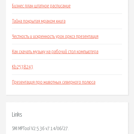
Бизнес план штатное расписание
Тайна покрытая мраком книга
Честность и искренность урок орксэ презентация
Как скачать музыку на рабочий стол компьютера
Kb2538243
Презентация про животных северного полюса
Links
SMI MPTool V2.5.36 v7 14/06/27.