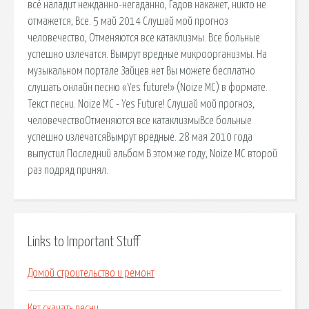
всё наладит нежданно-негаданно, Гадов накажет, никто не
отмажется, Все. 5 май 2014 Слушай мой прогноз
человечество, Отменяются все катаклизмы. Все больные
успешно излечатся. Вымрут вредные микроорганизмы. На
музыкальном портале Зайцев.нет Вы можете бесплатно
слушать онлайн песню «Yes future!» (Noize MC) в формате.
Текст песни. Noize MC - Yes Future! Слушай мой прогноз,
человечествоОтменяются все катаклизмыВсе больные
успешно излечатсяВымрут вредные. 28 мая 2010 года
выпустил Последний альбом В этом же году, Noize MC второй
раз подряд принял.
Links to Important Stuff
Домой строительство и ремонт
Квт скачать песни