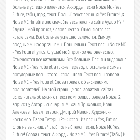
больные успешно излечатся. Аккорды песни Noize Mc - Yes
Future, табы, mp3, текст. Полный текст песни ♫ Yes Future! ♫
Noize MC Читайте или скачайте весь текст на сайте Аудио НУР.
Слушай мой прогноз, человечество. Отменяются все
катаклизмы. Все больные успешно излечатся. Вымрут
вредные микроорганизмы. Пришельцы. Текст песни Noize MC
- Yes Future! lyrics. Слушай мой прогноз человечество,
Отменяются все катаклизмы. Все больные. Песня и видеоклип
Noize MC - Yes Future!, а так же перевод и остальные самые
популярные песни этого исполнителя. Текст песни рэпера
Noize MC – Yes Future!. Слова трека с объяснениями
пользователей. На этой странице пользователи сайта и
исполнитель объясняют текст композиции рэпера Noize. 2
апр 2015 Авторы сценария: Михаил Приходько, Иван
Алексеев, Павел Тетерин, Дмитрий Малина Художник-
костюмер: Павел Тетерин Режиссер:. Из песни Yes, Future!
слов не выкинишь Читай полный текст песни, Noize MC Yes,
Future! Слова и текст. Аккорды Noize MC - Yes Future! (Табы) И