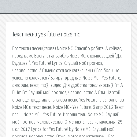
Текст песни yes future noize mc
Все тексты песен(слова) Noize MC. Спасибо ребята! А сейчас,
перед вами Выступит ансамбль Noize MC, с композицией "Да,
Будущее!". Yes Future! Lyrics: Слушай мой прогноз,
человечество: / Отменяются все катаклизмы / Все больные
успешно излечатся / Вымрут вредные. Noize MC - Yes Future,
аккорды, текст, mp3, видео. Для удобства тональность 3 Fm A
D Hm Fm Слушай мой прогноз, человечество A Отм. На этой
странице представлены слова песни Yes Future! в исполнении
Noize MC и текст песни Noize MC - Yes Future. 6 апр 2012 Текст
песни Noize MC - Yes Future. Исполнитель: Noize MC. Слушай
мой прогноз, человечество: Отменяются все катаклизмы. 25
июл 2017 Lyrics for Yes Future! by Noize MC. Слушай мой
прогноз, человечество, Отменяются все катаклизмы Все