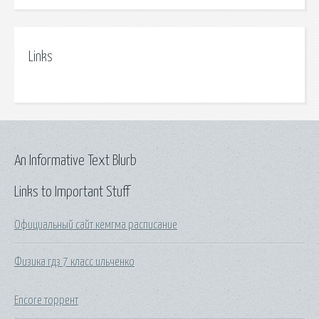
Links
An Informative Text Blurb
Links to Important Stuff
Официальный сайт кемгма расписание
Физика гдз 7 класс ильченко
Encore торрент