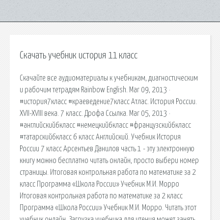
Скачать учебник история 11 класс
Скачайте все аудиоматериалы к учебникам, диагностическим
и рабочим тетрадям Rainbow English. Mar 09, 2013 ·
#история7класс #краеведение7класс Атлас. История России.
XVII-XVIII века. 7 класс. Дрофа Ссылка. Mar 05, 2013 ·
#английский6класс #немецкий6класс #французский6класс
#татарский6класс 6 класс Английский. Учебник История
России 7 класс Арсентьев Данилов часть 1 - эту электронную
книгу можно бесплатно читать онлайн, просто выбери номер
страницы. Итоговая контрольная работа по математике за 2
класс Программа «Школа России» Учебник М.И. Морро
Итоговая контрольная работа по математике за 2 класс
Программа «Школа России» Учебник М.И. Морро. Читать этот
учебник онлайн. Загрузка учебника для чтения может занять