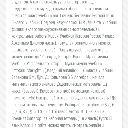
студентов. А так же скачать учебники. презентация
поддерживает тему Виды права собственности предмета
право 11 класс учебник авт. Скачать бесплатно Русский язык.
6 класс. Учебник. Под ред. Разумовской М.М., Леканта. Учебник
физика 9 класс разноуровневые самостоятельные и
контрольные работы Кирик. Учебник История России 7 класс
Арсентьев Данилов часть 1 - эту электронную книгу можно.
Читать этот учебник онлайн. Загрузка учебника для чтения
может занять до 10 секунд. История России. Мультимедиа-
учебник. Рефераты по истории. Мультимедиа-учебник
истории. Starlight 6 (Звездный английский. 6 класс). Учебник -
Баранова К.М., Дули Д., Копылова В.В. Алгебра и начала
математического анализа. Дидактические материалы. 11
класс. (Базовый. Вклассе - это твой помощник, который
поможет тебе быстро найти ответ на задание или скачать. ГДЗ
по всем школьным предметам. Выбирайте пособия за 5-й, 6-
й, 7-й, 8-й, 9-й, 10-й и 11-й класс. Автор: В. П. Канакина
Предмет (категория): Рабочая тетрадь (1 и 2 часть) Русский
язык Класс:. На сайте можно читать, смотреть онлайн и