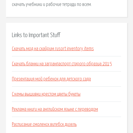
скачать учебники и рабочие тетради по всем.
Links to Important Stuff
Скачать мод на скайрим rusort inventory items
Скачать бланки на загранпаспорт старого образца 2015
Презентация мой ребенок для детского сада
Схемы вышивки крестом цветы букеты
Реклама книги на английском языке с переводом
Расписание смоленск витебск дизель