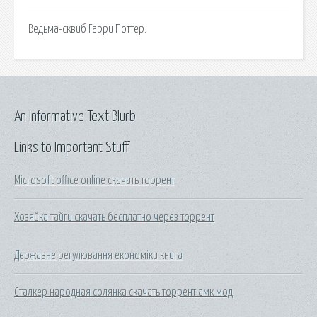
Ведьма-сквиб Гарри Поттер.
An Informative Text Blurb
Links to Important Stuff
Microsoft office online скачать торрент
Хозяйка тайги скачать бесплатно через торрент
Державне регулювання економіки книга
Сталкер народная солянка скачать торрент амк мод