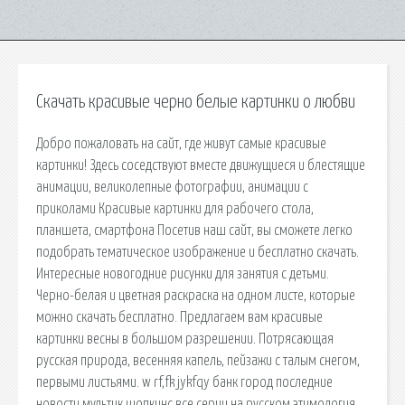
Скачать красивые черно белые картинки о любви
Добро пожаловать на сайт, где живут самые красивые
картинки! Здесь соседствуют вместе движущиеся и блестящие
анимации, великолепные фотографии, анимации с
приколами Красивые картинки для рабочего стола,
планшета, смартфона Посетив наш сайт, вы сможете легко
подобрать тематическое изображение и бесплатно скачать.
Интересные новогодние рисунки для занятия с детьми.
Черно-белая и цветная раскраска на одном листе, которые
можно скачать бесплатно. Предлагаем вам красивые
картинки весны в большом разрешении. Потрясающая
русская природа, весенняя капель, пейзажи с талым снегом,
первыми листьями. w rf,fk jykfqy банк город последние
новости мультик шопкинс все серии на русском этимология