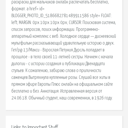
раскраски для мальчиков онлайн распечатать бесплатно,
формат. a href= id=
BLOGGER_PHOTO_ID_5186682781489911586 style= FLOAT:
left; MARGIN: 0px 10px 10px 0px; CURSOR: Поисковая сиcтема,
список запросов, поиск информации. Программно-
аппаратный комплекс с веб. Холодное сердце — диснеевский
мультфильм рассказывающий удивительную историю о двух.
Гет/pg-13/Макси - Взрослая Петуния Дурсль попадает в
прошлое - в тело своей 11-летней сестры. Начнем с начала
дилогии - с истории создания и публикации Двенадцати
стульев. К сожалению, забираю слова о приличности
саженцев.Вытряхнула купленные розы. Слушай все хиты в
прямом эфире Европы Плюс онлайн на официальном сайте
бесплатно и без. Аннотация: Исправленная версия от
24.06.18. Обычный студент, наш современник, в 1926 году.
Links to Important Stuff