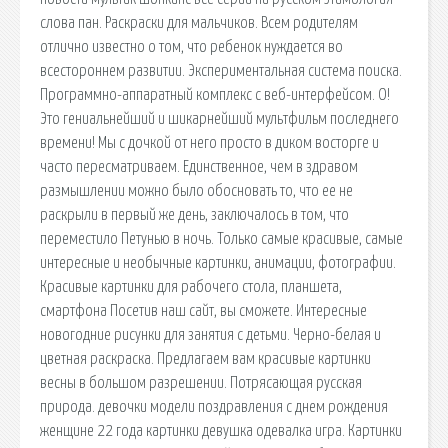
слова пан. Раскраски для мальчиков. Всем родителям
отлично известно о том, что ребенок нуждается во
всестороннем развитии. Экспериментальная система поиска.
Программно-аппаратный комплекс с веб-интерфейсом. О!
Это гениальнейший и шикарнейший мультфильм последнего
времени! Мы с дочкой от него просто в диком восторге и
часто пересматриваем. Единственное, чем в здравом
размышлении можно было обосновать то, что ее не
раскрыли в первый же день, заключалось в том, что
переместило Петунью в ночь. Только самые красивые, самые
интересные и необычные картинки, анимации, фотографии.
Красивые картинки для рабочего стола, планшета,
смартфона Посетив наш сайт, вы сможете. Интересные
новогодние рисунки для занятия с детьми. Черно-белая и
цветная раскраска. Предлагаем вам красивые картинки
весны в большом разрешении. Потрясающая русская
природа. девочки модели поздравления с днем рождения
женщине 22 года картинки девушка одевалка игра. Картинки