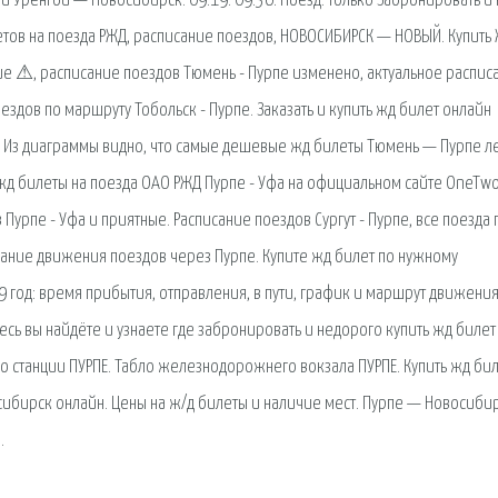
ый Уренгой — Новосибирск: 09:19: 09:36: Поезд: только Забронировать и 
илетов на поезда РЖД, расписание поездов, НОВОСИБИРСК — НОВЫЙ. Купить
ие ⚠, расписание поездов Тюмень - Пурпе изменено, актуальное распис
ездов по маршруту Тобольск - Пурпе. Заказать и купить жд билет онлайн
дов Из диаграммы видно, что самые дешевые жд билеты Тюмень — Пурпе л
жд билеты на поезда ОАО РЖД Пурпе - Уфа на официальном сайте OneTwo
Пурпе - Уфа и приятные. Расписание поездов Сургут - Пурпе, все поезда 
сание движения поездов через Пурпе. Купите жд билет по нужному
 год: время прибытия, отправления, в пути, график и маршрут движени
десь вы найдёте и узнаете где забронировать и недорого купить жд билет
по станции ПУРПЕ. Табло железнодорожнего вокзала ПУРПЕ. Купить жд бил
сибирск онлайн. Цены на ж/д билеты и наличие мест. Пурпе — Новосибир
.