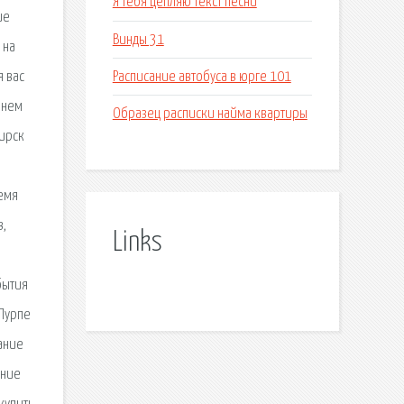
Я тебя цепляю текст песни
ие
Винды 31
 на
Расписание автобуса в юрге 101
я вас
енем
Образец расписки найма квартиры
бирск
ремя
в,
Links
бытия
 Пурпе
ание
ание