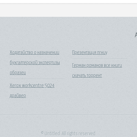
A
Ходатайство о назначении
Презентация пгниу
бухгалтерской экспертизы
Герман романов все книги
образец
скачать торрент
Xerox workcentre 5024
драйвер
© Untitled. All rights reserved.