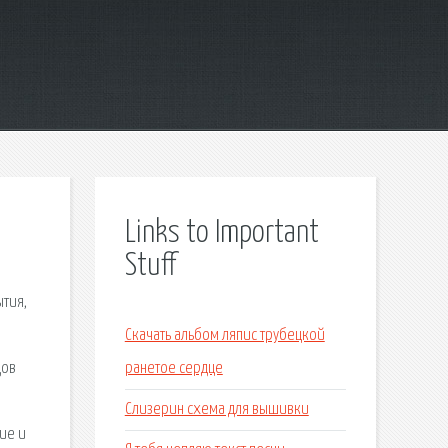
Links to Important
Stuff
ытия,
Скачать альбом ляпис трубецкой
дов
ранетое сердце
Слизерин схема для вышивки
ие и