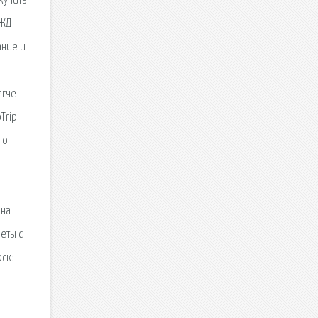
купить
 ЖД
ание и
егче
Trip.
по
я
 на
еты с
ск: