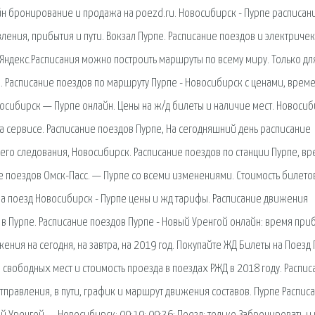
йн бронирование и продажа на poezd.ru. Новосибирск - Пурпе расписан
ления, прибытия и пути. Вокзал Пурпе. Расписание поездов и электричек
Яндекс.Расписания можно построить маршруты по всему миру. Только дл
. Расписание поездов по маршруту Пурпе - Новосибирск с ценами, врем
восибирск — Пурпе онлайн. Цены на ж/д билеты и наличие мест. Новоси
На сервисе. Расписание поездов Пурпе, На сегодняшний день расписание
его следования, Новосибирск. Расписание поездов по станции Пурпе, в
е поездов Омск-Пасс. — Пурпе со всеми изменениями. Стоимость билето
на поезд Новосибирск - Пурпе цены и жд тарифы. Расписание движения
в Пурпе. Расписание поездов Пурпе - Новый Уренгой онлайн: время при
ения на сегодня, на завтра, на 2019 год. Покупайте ЖД Билеты на Поезд
свободных мест и стоимость проезда в поездах РЖД в 2018 году. Распис
отправления, в пути, график и маршрут движения составов. Пурпе Распис