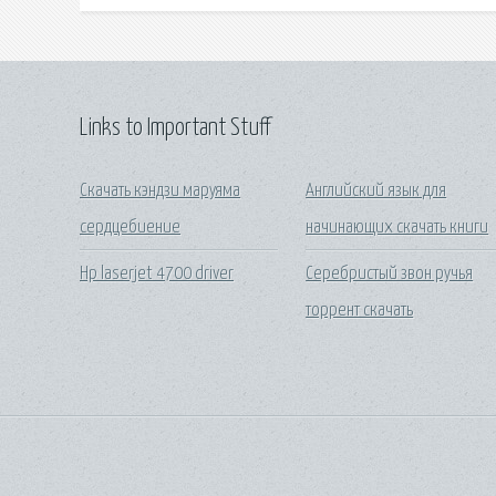
Links to Important Stuff
Скачать кэндзи маруяма
Английский язык для
сердцебиение
начинающих скачать книги
Hp laserjet 4700 driver
Серебристый звон ручья
торрент скачать