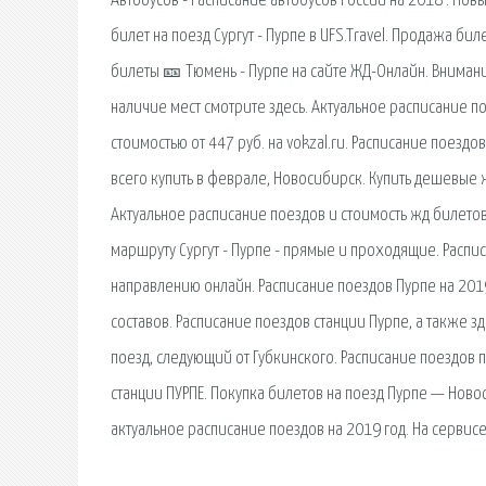
Автобусов - Расписание автобусов России на 2018 . Нов
билет на поезд Сургут - Пурпе в UFS.Travel. Продажа б
билеты 🎫 Тюмень - Пурпе на сайте ЖД-Онлайн. Вниман
наличие мест смотрите здесь. Актуальное расписание по
стоимостью от 447 руб. на vokzal.ru. Расписание поез
всего купить в феврале, Новосибирск. Купить дешевые 
Актуальное расписание поездов и стоимость жд билетов 
маршруту Сургут - Пурпе - прямые и проходящие. Распи
направлению онлайн. Расписание поездов Пурпе на 2019
составов. Расписание поездов станции Пурпе, а также з
поезд, следующий от Губкинского. Расписание поездов 
станции ПУРПЕ. Покупка билетов на поезд Пурпе — Ново
актуальное расписание поездов на 2019 год. На сервисе