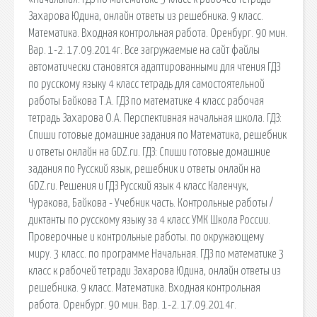
Захарова Юдина, онлайн ответы из решебника. 9 класс.
Математика. Входная контрольная работа. Оренбург. 90 мин.
Вар. 1-2. 17.09.2014г. Все загружаемые на сайт файлы
автоматически становятся адаптированными для чтения ГДЗ
по русскому языку 4 класс тетрадь для самостоятельной
работы Байкова Т.А. ГДЗ по математике 4 класс рабочая
тетрадь Захарова О.А. Перспективная начальная школа. ГДЗ:
Спиши готовые домашние задания по Математика, решебник
и ответы онлайн на GDZ.ru. ГДЗ: Спиши готовые домашние
задания по Русский язык, решебник и ответы онлайн на
GDZ.ru. Решения и ГДЗ Русский язык 4 класс Каленчук,
Чуракова, Байкова - Учебник часть. Контрольные работы /
диктанты по русскому языку за 4 класс УМК Школа России.
Проверочные и контрольные работы. по окружающему
миру. 3 класс. по программе Начальная. ГДЗ по математике 3
класс к рабочей тетради Захарова Юдина, онлайн ответы из
решебника. 9 класс. Математика. Входная контрольная
работа. Оренбург. 90 мин. Вар. 1-2. 17.09.2014г.