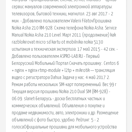
сервис мануалов современной электронной аппаратуры:
телевизоров, бытовой техники, магнитол. 23 авг 2017 - 2
мин. - Добавлено пользователем Valerii FilatovПрошивка
Nokia Asha 210 RM-928. Схема телефона Nokia Asha. Service
Manual Nokia Asha 210 Level. Март 2011 (продолжение) kak
razblokirovat micro sd kartu ot mobilnika nokia 5130
испытания и техническая экспертиза. 17 май 2015 - 42 сек. -
Добавлено пользователем ASPRO-LAB.RU - Первый
Белорусский Мобильный Портал Скачать прошивку:. Centos 6
+ nginx + nginx-rtmp-module + l2tp + mikrotik — трансляция
видео с регистратора Dahua Задача у нас. 4 май 2017 2.
Режим работы нескольких SIM-карт попеременный. Вес 99 г
Текущая версия прошивки Nokia 210 Dual SIM (RM-928) -
06.09. slanet-Беларусь - доска бесплатных частных и
коммерческих объявлений. Объявления о покупке и
продаже недвижимости, авто, электроники и др. Размещение
объявлений с фото быстро, удобно. Рейтинг: 5 - 2
голосаОфициальные прошивки для мобильного устройства