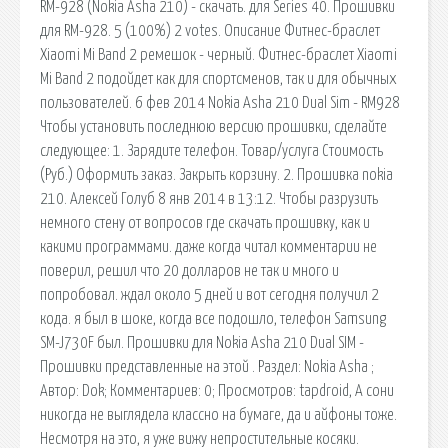
RM-928 (Nokia Asha 210) - скачать. для Series 40. Прошивки
для RM-928. 5 (100%) 2 votes. Описание Фитнес-браслет
Xiaomi Mi Band 2 ремешок - черный. Фитнес-браслет Xiaomi
Mi Band 2 подойдет как для спортсменов, так и для обычных
пользователей. 6 фев 2014 Nokia Asha 210 Dual Sim - RM928
Чтобы установить последнюю версию прошивки, сделайте
следующее: 1. Зарядите телефон. Товар/услуга Стоимость
(Руб.) Оформить заказ. Закрыть корзину. 2. Прошивка nokia
210. Алексей Голуб 8 янв 2014 в 13:12. Чтобы разрузить
немного стену от вопросов где скачать прошивку, как и
какими программами. даже когда читал комментарии не
поверил, решил что 20 долларов не так и много и
попробовал. ждал около 5 дней и вот сегодня получил 2
кода. я был в шоке, когда все подошло, телефон Samsung
SM-J730F был. Прошивки для Nokia Asha 210 Dual SIM -
Прошивки представленные на этой . Раздел: Nokia Asha ;
Автор: Dok; Комментариев: 0; Просмотров: tapdroid, А сони
никогда не выглядела классно на бумаге, да и айфоны тоже.
Несмотря на это, я уже вижу непростительные косяки.