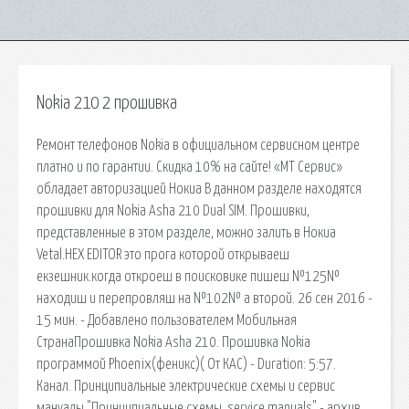
Nokia 210 2 прошивка
Ремонт телефонов Nokia в официальном сервисном центре
платно и по гарантии. Скидка 10% на сайте! «МТ Сервис»
обладает авторизацией Нокиа В данном разделе находятся
прошивки для Nokia Asha 210 Dual SIM. Прошивки,
представленные в этом разделе, можно залить в Нокиа
Vetal.НЕХ EDITOR это прога которой открываеш
екзешник.когда откроеш в поисковике пишеш №125№
находиш и перепровляш на №102№ а второй. 26 сен 2016 -
15 мин. - Добавлено пользователем Мобильная
СтранаПрошивка Nokia Asha 210. Прошивка Nokia
программой Phoenix(феникс)( От КАС) - Duration: 5:57.
Канал. Принципиальные электрические схемы и сервис
мануалы "Принципиальные схемы, service manuals" - архив