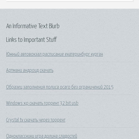
An Informative Text Blurb
Links to Important Stuff
Южный автовокзал расписание екатеринбург курган
Артмани андроид скачать
Образец заполнения полиса осаго без ограничений 2015
Windows xp скачать торрент 32 bit usb
Crystal tv скачать через торрент
Одноклассники игра долина сладостей