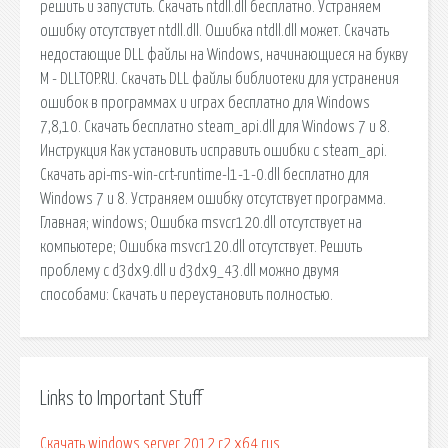
решить и запустить. Скачать ntdll.dll бесплатно. Устраняем
ошибку отсутствует ntdll.dll. Ошибка ntdll.dll может. Скачать
недостающие DLL файлы на Windows, начинающиеся на букву
M - DLLTOP.RU. Скачать DLL файлы библиотеки для устранения
ошибок в программах и играх бесплатно для Windows
7,8,10. Скачать бесплатно steam_api.dll для Windows 7 и 8.
Инструкция Как установить исправить ошибки с steam_api.
Скачать api-ms-win-crt-runtime-l1-1-0.dll бесплатно для
Windows 7 и 8. Устраняем ошибку отсутствует программа.
Главная; windows; Ошибка msvcr120.dll отсутствует на
компьютере; Ошибка msvcr120.dll отсутствует. Решить
проблему с d3dx9.dll и d3dx9_43.dll можно двумя
способами: Скачать и переустановить полностью.
Links to Important Stuff
Скачать windows server 2012 r2 x64 rus