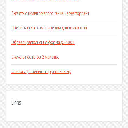
Скачать симулятор злого гения через торрент
Презентация о самоваре для дошкольников
Образец заполнения форма p24001
Скачать песню би 2 молитва
Фильмы 3d скачать торрент аватар
Links