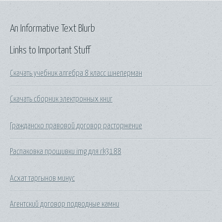
An Informative Text Blurb
Links to Important Stuff
Скачать учебник алгебра 8 класс шнеперман
Скачать сборник электронных книг
Гражданско правовой договор расторжение
Распаковка прошивки img для rk3188
Асхат таргынов минус
Агентский договор подводные камни