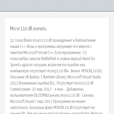
Mscvr110 dll скачать
31 голосФайл msvcr110.dll принадлежит к библиотекам
языка C++. Игры и программы загружают его вместе с
пакетом Microsoft Visual C++. Если приложение. 75
голосовПри запуске Battlefield 4, новых версий Need for
Speed и других игрушек, встречается ошибка «на
компьютере отсутствует msvcp110.dll». Значит. MSVCR110.DLL
Описание dll файла: C Runtime Library, Microsoft Visual Studio
2012 Возможная ошибка DLL: Отсутствует msvcr110.dll
Совместимая. 23 мар 2017 - 4 мин. - Добавлено
пользователем DLLTOP.RUСкачать msvcr110.dll - Скачать
Microsoft Visual 7 мар 2017 Программа не может
запуститься, поскольку файл MSVCR110.dll отсутствует на
вашем ПК. Для решения этой проблемы попробуйте. Рейтинг: