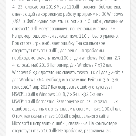
4 - 23 голоса6 окт 2018 Msvcr110.dll – элемент библиотеки,
отвечающий за корректную работу программ на ОС Windows
7/8/10. Файл нужно скачать. 10 окт 2014 Ошибки, связанные
с msvcr110.dll могут возникнуть по нескольким причинам.
Например, ошибочная заявка: msvcr110.dll было удалено.
При старте игры выбивает ошибку: "на компьютере
отсутствует msvcr100.dll" , для решения проблемы
необходимо скачать msvcr100.dll для windows. Рейтинг: 2,3 -
4 голоса1 май 2018 Например, Для Windows 7 x32 или
Windows 8 x32 достаточно скачать msvcp110.dll для 32-bit, а
для Windows x64 необходимо сразу две. Рейтинг: 3,6 - 386
голосов13 апр 2017 Как исправить ошибку отсутствует
MSVCP110.dll в Windows 10, 8, 7 x64 и x32 Скачать
MSVCP110.dll бесплатно. Развернутое описание различных
ошибок связанных с отсутствием в системе msvcr100.dll или.
О том, как скачать msvcr100.dll с официального сайта
Microsoft и исправить ошибки, связанные. На компьютере
отсутствует msvcr100.dll? Не проблема, расскажем как