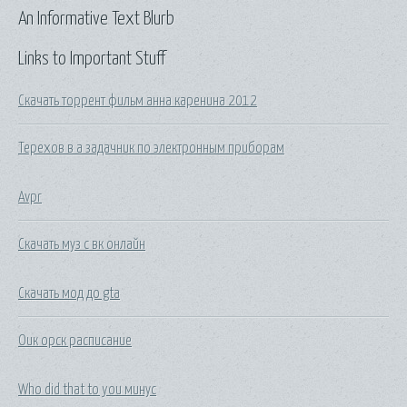
An Informative Text Blurb
Links to Important Stuff
Скачать торрент фильм анна каренина 2012
Терехов в а задачник по электронным приборам
Avpr
Скачать муз с вк онлайн
Скачать мод до gta
Оик орск расписание
Who did that to you минус