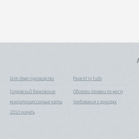
A
Grim dawn руководство
Pavarot ni tuda
Голдовский банковские
Образец справки по месту
микропроцессорные карты
требования о доходах
2010 скачать