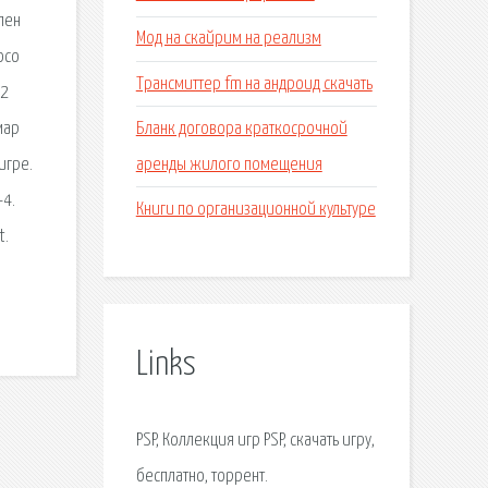
елен
Мод на скайрим на реализм
oco
Трансмиттер fm на андроид скачать
 2
Бланк договора краткосрочной
мар
аренды жилого помещения
игре.
-4.
Книги по организационной культуре
t.
Links
PSP, Коллекция игр PSP, скачать игру,
бесплатно, торрент.