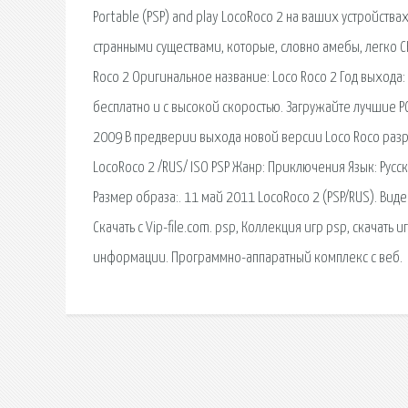
Portable (PSP) and play LocoRoco 2 на ваших устройствах
странными существами, которые, словно амебы, легко С
Roco 2 Оригинальное название: Loco Roco 2 Год выхода:
бесплатно и с высокой скоростью. Загружайте лучшие PC
2009 В предверии выхода новой версии Loco Roco разр
LocoRoco 2 /RUS/ ISO PSP Жанр: Приключения Язык: Русск
Размер образа:. 11 май 2011 LocoRoco 2 (PSP/RUS). Видео:
Скачать с Vip-file.com. psp, Коллекция игр psp, скачать 
информации. Программно-аппаратный комплекс с веб.