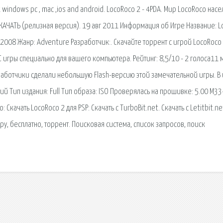
 windows pc , mac ,ios and android. LocoRoco 2 - 4PDA. Мир LocoRoco нас
КАЧАТЬ (релизная версия). 19 авг 2011 Информация об Игре Название: L
 2008 Жанр: Adventure Разработчик:. Скачайте торрент с игрой LocoRoco
 игры специально для вашего компьютера. Рейтинг: 8,5/10 - 2 голоса11 
аботчики сделали небольшую Flash-версию этой замечательной игры. В 
ий Тип издания: Full Тип образа: ISO Проверялась на прошивке: 5.00 M33
 Скачать LocoRoco 2 для PSP: Скачать с TurboBit.net. Скачать с Letitbit.ne
игру, бесплатно, торрент. Поисковая сиcтема, список запросов, поиск