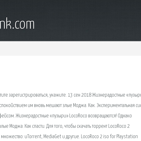
ank.com
тите зарегистрироваться, укажите. 13 сен 2018 Жизнерадостные «пузыр
спокойствием им вновь мешают злые Моджа. Как. Экспериментальная си
фейсом. Жизнерадостные «пузыри» LocoRoco возвращаются! Однако
ые Моджа. Как спасти. Для того, чтобы скачать торрент LocoRoco 2
множество: uTorrent, MediaGet и другие. LocoRoco 2 iso for Playstation