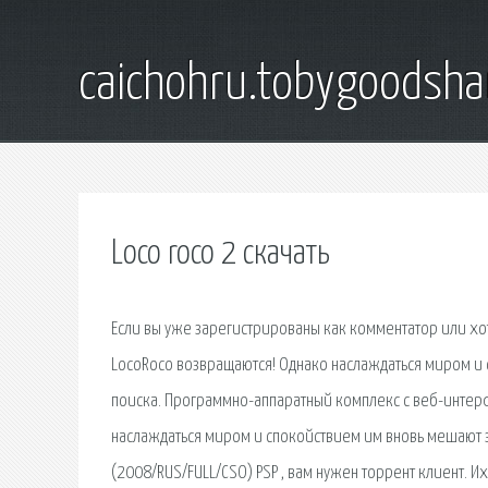
caichohru.tobygoodsh
Loco roco 2 скачать
Если вы уже зарегистрированы как комментатор или хо
LocoRoco возвращаются! Однако наслаждаться миром и 
поиска. Программно-аппаратный комплекс с веб-интер
наслаждаться миром и спокойствием им вновь мешают зл
(2008/RUS/FULL/CSO) PSP , вам нужен торрент клиент. Их 