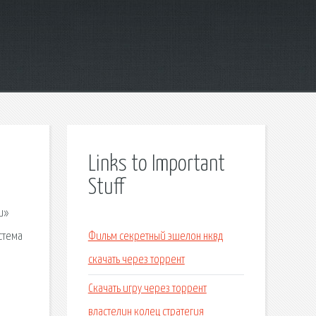
Links to Important
Stuff
и»
стема
Фильм секретный эшелон нквд
скачать через торрент
Скачать игру через торрент
властелин колец стратегия