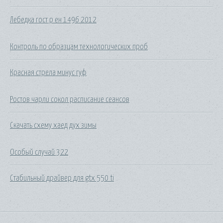
Лебедка гост р ен 1496 2012
Контроль по образцам технологических проб
Красная стрела минус гуф
Ростов чарли сокол расписание сеансов
Скачать схему хаед дух зимы
Особый случай 322
Стабильный драйвер для gtx 550 ti