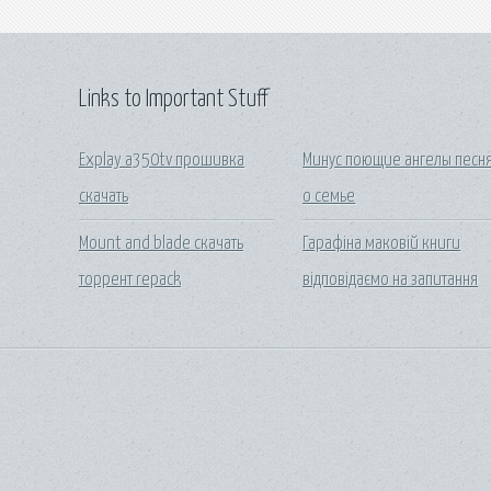
Links to Important Stuff
Explay a350tv прошивка
Минус поющие ангелы песн
скачать
о семье
Mount and blade скачать
Гарафіна маковій книги
торрент repack
відповідаємо на запитання