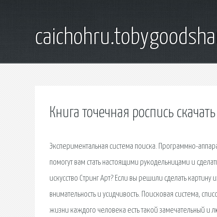
caichohru.tobygoodsh
Книга точечная роспись скачать
Экспериментальная система поиска. Программно-аппар
помогут вам стать настоящими рукодельницами и сдела
искусство Стринг Арт? Если вы решили сделать картину и
внимательность и усидчивость. Поисковая сиcтема, спи
жизни каждого человека есть такой замечательный и лю