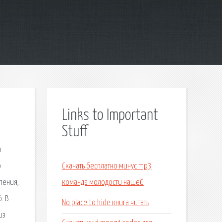
Links to Important
Stuff
и
о
Скачать бесплатно минус mp3
пения,
команда молодости нашей
. В
No place to hide книга читать
из