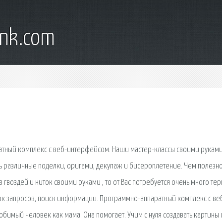
ank.com
атный комплекс с веб-интерфейсом. Наши мастер-классы своими рукам
ть различные поделки, оригами, декупаж и бисероплетение. Чем полезн
з гвоздей и ниток своими руками , то от Вас потребуется очень много тер
сок запросов, поиск информации. Программно-аппаратный комплекс с веб
бимый человек как мама. Она помогает. Учим с нуля создавать картины 