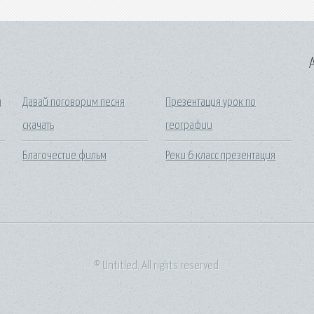
A
я
Давай поговорим песня
Презентация урок по
скачать
географии
Благочестие фильм
Реки 6 класс презентация
© Untitled. All rights reserved.