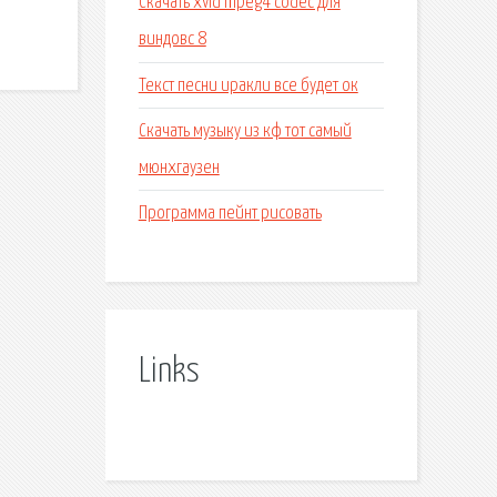
Скачать xvid mpeg4 codec для
виндовс 8
Текст песни иракли все будет ок
Скачать музыку из кф тот самый
мюнхгаузен
Программа пейнт рисовать
Links