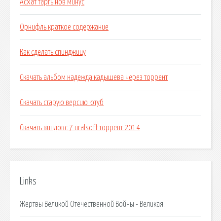
Асхат таргынов минус
Орнифль краткое содержание
Как сделать спинджицу
Скачать альбом надежда кадышева через торрент
Скачать старую версию ютуб
Скачать виндовс 7 uralsoft торрент 2014
Links
Жертвы Великой Отечественной Войны - Великая.