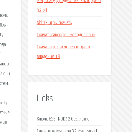
Метро 2033 редукс скачать торрент
32 bit
Ключи
Nhl 13 игры скачать
Язык:
Скачать саксофон мелодия ночи
ty
года
Скачать фильм через торрент
T
владение 18
пании
 Ключи
стем.
Links
rity
латные
Ключи ESET NOD32 бесплатно
ежие
Свежие ключи нод 32 eset smart