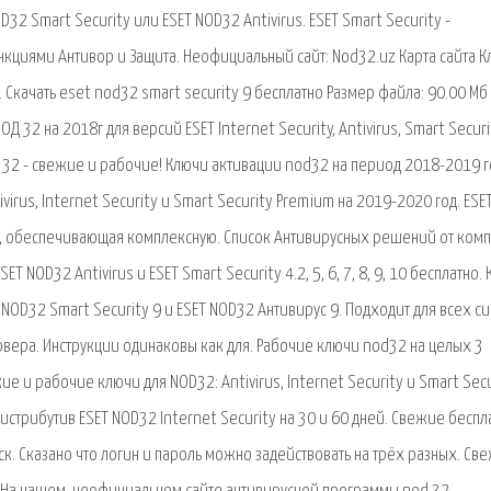
32 Smart Security или ESET NOD32 Antivirus. ESET Smart Security -
кциями Антивор и Защита. Неофициальный сайт: Nod32.uz Карта сайта 
 Cкачать eset nod32 smart security 9 бесплатно Размер файла: 90.00 Мб 
32 на 2018г для версий ESET Internet Security, Antivirus, Smart Securi
Д 32 - свежие и рабочие! Ключи активации nod32 на период 2018-2019 
irus, Internet Security и Smart Security Premium на 2019-2020 год. ESE
ET, обеспечивающая комплексную. Список Антивирусных решений от ком
NOD32 Antivirus и ESET Smart Security 4.2, 5, 6, 7, 8, 9, 10 бесплатно.
 NOD32 Smart Security 9 и ESET NOD32 Антивирус 9. Подходит для всех си
рвера. Инструкции одинаковы как для. Рабочие ключи nod32 на целых 3
е и рабочие ключи для NOD32: Antivirus, Internet Security и Smart Secu
истрибутив ESET NOD32 Internet Security на 30 и 60 дней. Свежие бесп
иск. Сказано что логин и пароль можно задействовать на трёх разных. Св