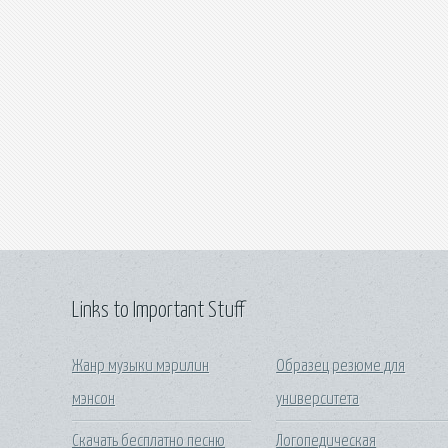
Links to Important Stuff
Жанр музыки мэрилин
Образец резюме для
мэнсон
университета
Скачать бесплатно песню
Логопедическая