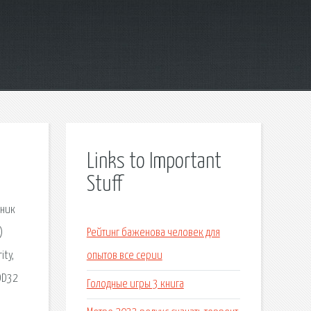
Links to Important
Stuff
рник
)
Рейтинг баженова человек для
ty,
опытов все серии
OD32
Голодные игры 3 книга
ч