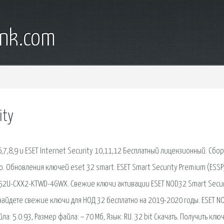
ank.com
ity
,7,8,9 и ESET Internet Security 10,11,12 Бесплатный лицензионный. Сбо
о. Oбновления ключей eset 32 smart. ESET Smart Security Premium (ESSP
X52U-CXX2-KTWD-4GWX. Свежие ключи активации ESET NOD32 Smart Securi
 найдете свежие ключи для НОД 32 бесплатно на 2019-2020 годы. ESET N
а: 5.0.93, Размер файла: ~ 70 Мб, Язык: RU. 32 bit Скачать. Получить клю