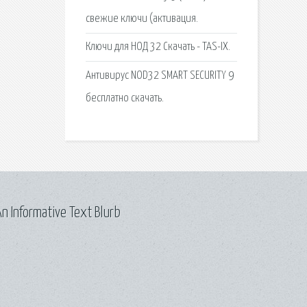
свежие ключи (активация.
Ключи для НОД 32 Скачать - TAS-IX.
Антивирус NOD32 SMART SECURITY 9
бесплатно скачать.
n Informative Text Blurb