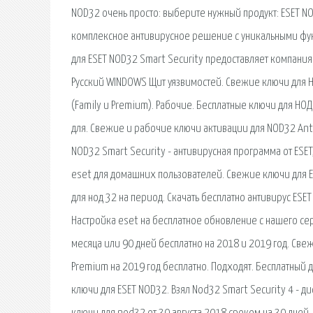
NOD32 очень просто: выберите нужный продукт: ESET NOD
комплексное антивирусное решение с уникальными фун
для ESET NOD32 Smart Security предоставляет компания.
Русский WINDOWS Щит уязвимостей. Свежие ключи для НОД 
(Family и Premium). Рабочие. Бесплатные ключи для НО
для. Свежие и рабочие ключи активации для NOD32 Antiv
NOD32 Smart Security - антивирусная программа от ES
eset для домашних пользователей. Свежие ключи для ESET 
для нод 32 на период. Скачать бесплатно антивирус ESET
Настройка eset на бесплатное обновление с нашего се
месяца или 90 дней бесплатно на 2018 и 2019 год. Свежи
Premium на 2019 год бесплатно. Подходят. Бесплатный д
ключи для ESET NOD32. Взял Nod32 Smart Security 4 - д