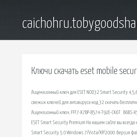
caichohru.tobygoodsh
Ключи скачать eset mobile secur
Лицензионный ключ для ESET NOD32 Smart Security 4,5,6
свежих ключей для антивируса нод 32 скачать бесплатн
Лицензионный ключ; FFF7-X7BP-8574-T92E-CK6T : B6BS-
ESET Smart Security Premium На нашем сайте вы всегда
Smart Security 5.0 Windows 7/Vista/XP/2000. Версия файл