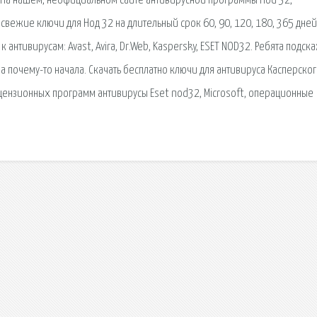
й. На нашем, неофициальном сайте антивирусной программы nod 32,
вежие ключи для Нод 32 на длительный срок 60, 90, 120, 180, 365 дней?
 антивирусам: Avast, Avira, Dr.Web, Kaspersky, ESET NOD32. Ребята подск
за почему-то начала. Скачать бесплатно ключи для антивируса Касперског
ицензионных программ антивирусы Eset nod32, Microsoft, операционные