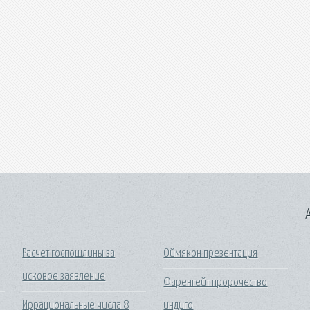
A
Расчет госпошлины за
Оймякон презентация
исковое заявление
Фаренгейт пророчество
Иррациональные числа 8
индиго