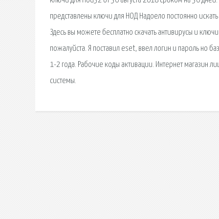
ключи для nod32 от 30 августа 2018 сроком на 30 дне
представлены ключи для НОД Надоело постоянно искать с
Здесь вы можете бесплатно скачать антивирусы и ключи к
пожалуйста. Я поставил eset, ввел логин и пароль но ба
1-2 года. Рабочие коды активации. Интернет магазин л
системы.