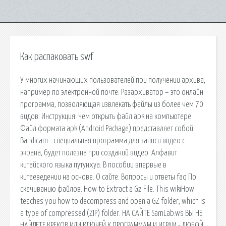
Как распаковать swf
У многих начинающих пользователей при получении архива,
например по электронной почте. Разархиватор – это онлайн
программа, позволяющая извлекать файлы из более чем 70
видов. Инструкция: Чем открыть файл apk на компьютере.
Файл формата apk (Android Package) представляет собой.
Bandicam - специальная программа для записи видео с
экрана, будет полезна при созданий видео. Алфавит
китайского языка путунхуа. В пособии впервые в
китаеведении на основе. О сайте. Вопросы и ответы faq По
скачиванию файлов. How to Extract a Gz File. This wikiHow
teaches you how to decompress and open a GZ folder, which is
a type of compressed (ZIP) folder. НА САЙТЕ SamLab.ws ВЫ НЕ
НАЙДЕТЕ КРЕКОВ ИЛИ КЛЮЧЕЙ К ПРОГРАММАМ И ИГРАМ - ЛЮБОЙ