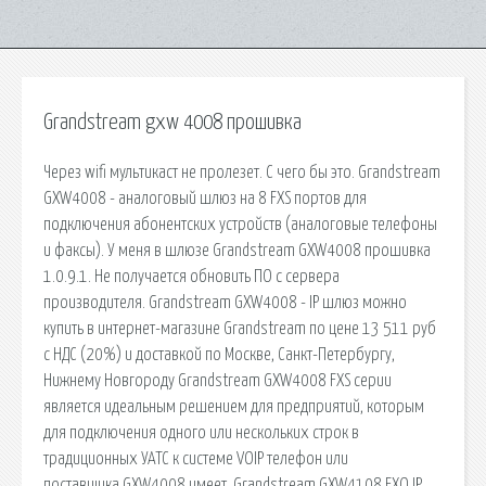
Grandstream gxw 4008 прошивка
Через wifi мультикаст не пролезет. C чего бы это. Grandstream
GXW4008 - аналоговый шлюз на 8 FXS портов для
подключения абонентских устройств (аналоговые телефоны
и факсы). У меня в шлюзе Grandstream GXW4008 прошивка
1.0.9.1. Не получается обновить ПО с сервера
производителя. Grandstream GXW4008 - IP шлюз можно
купить в интернет-магазине Grandstream по цене 13 511 руб
с НДС (20%) и доставкой по Москве, Санкт-Петербургу,
Нижнему Новгороду Grandstream GXW4008 FXS серии
является идеальным решением для предприятий, которым
для подключения одного или нескольких строк в
традиционных УАТС к системе VOIP телефон или
поставщика.GXW4008 имеет. Grandstream GXW4108 FXO IP