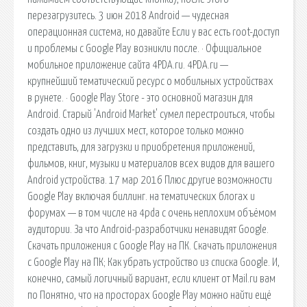
перезагрузитесь. 3 июн 2018 Android — чудесная
операционная система, но давайте Если у вас есть root-доступ
и проблемы с Google Play возникли после. · Официальное
мобильное приложение сайта 4PDA.ru. 4PDA.ru —
крупнейший тематический ресурс о мобильных устройствах
в рунете. · Google Play Store - это основной магазин для
Android. Старый 'Android Market' сумел перестроиться, чтобы
создать одно из лучших мест, которое только можно
представить, для загрузки и приобретения приложений,
фильмов, книг, музыки и материалов всех видов для вашего
Android устройства. 17 мар 2016 Плюс другие возможности
Google Play включая биллинг. на тематических блогах и
форумах — в том числе на 4pda с очень неплохим объёмом
аудитории. За что Android-разработчики ненавидят Google.
Скачать приложения с Google Play на ПК. Скачать приложения
с Google Play на ПК; Как убрать устройство из списка Google. И,
конечно, самый логичный вариант, если клиент от Mail.ru вам
по Понятно, что на просторах Google Play можно найти ещё