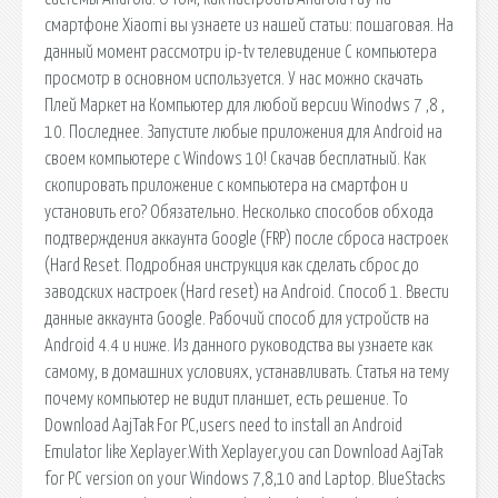
смартфоне Xiaomi вы узнаете из нашей статьи: пошаговая. На
данный момент рассмотри ip-tv телевидение С компьютера
просмотр в основном используется. У нас можно скачать
Плей Маркет на Компьютер для любой версии Winodws 7 ,8 ,
10. Последнее. Запустите любые приложения для Android на
своем компьютере с Windows 10! Скачав бесплатный. Как
скопировать приложение с компьютера на смартфон и
установить его? Обязательно. Несколько способов обхода
подтверждения аккаунта Google (FRP) после сброса настроек
(Hard Reset. Подробная инструкция как сделать сброс до
заводских настроек (Hard reset) на Android. Способ 1. Ввести
данные аккаунта Google. Рабочий способ для устройств на
Android 4.4 и ниже. Из данного руководства вы узнаете как
самому, в домашних условиях, устанавливать. Статья на тему
почему компьютер не видит планшет, есть решение. To
Download AajTak For PC,users need to install an Android
Emulator like Xeplayer.With Xeplayer,you can Download AajTak
for PC version on your Windows 7,8,10 and Laptop. BlueStacks