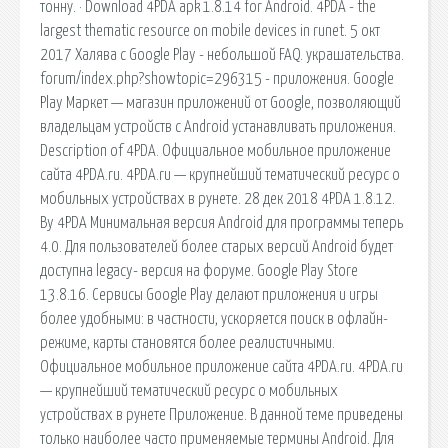
тонну. · Download 4PDA apk 1.8.14 for Android. 4PDA - the
largest thematic resource on mobile devices in runet. 5 окт
2017 Халява с Google Play - небольшой FAQ. украшательства.
forum/index.php?showtopic=296315 - приложения. Google
Play Маркет — магазин приложений от Google, позволяющий
владельцам устройств с Android устанавливать приложения.
Description of 4PDA. Официальное мобильное приложение
сайта 4PDA.ru. 4PDA.ru — крупнейший тематический ресурс о
мобильных устройствах в рунете. 28 дек 2018 4PDA 1.8.12.
By 4PDA Минимальная версия Android для программы теперь
4.0. Для пользователей более старых версий Android будет
доступна legacy- версия на форуме. Google Play Store
13.8.16. Сервисы Google Play делают приложения и игры
более удобными: в частности, ускоряется поиск в офлайн-
режиме, карты становятся более реалистичными.
Официальное мобильное приложение сайта 4PDA.ru. 4PDA.ru
— крупнейший тематический ресурс о мобильных
устройствах в рунете Приложение. В данной теме приведены
только наиболее часто применяемые термины Android. Для