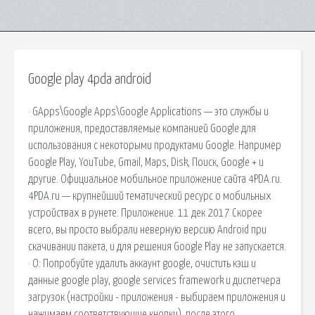
Google play 4pda android
· GApps\Google Apps\Google Applications — это службы и
приложения, предоставляемые компанией Google для
использования с некоторыми продуктами Google. Например
Google Play, YouTube, Gmail, Maps, Disk, Поиск, Google + и
другие. Официальное мобильное приложение сайта 4PDA.ru.
4PDA.ru — крупнейший тематический ресурс о мобильных
устройствах в рунете. Приложение. 11 дек 2017 Скорее
всего, вы просто выбрали неверную версию Android при
скачивании пакета, и для решения Google Play не запускается.
· О: Попробуйте удалить аккаунт google, очистить кэш и
данные google play, google services framework и диспетчера
загрузок (настройки - приложения - выбираем приложения и
нажимаем соответствующие кнопки), после этого