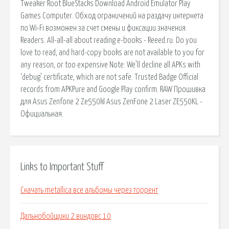
Tweaker Root BlueStacks Download Android Emulator Play
Games Computer. Обход ограничений на раздачу интернета
по Wi-Fi возможен за счет смены и фиксации значения.
Readers. All-all-all about reading e-books - Reeed.ru. Do you
love to read, and hard-copy books are not available to you for
any reason, or too expensive Note: We’ll decline all APKs with
‘debug’ certificate, which are not safe. Trusted Badge Official
records from APKPure and Google Play confirm. RAW Прошивка
для Asus Zenfone 2 Ze550kl Asus ZenFone 2 Laser ZE550KL -
Официальная.
Links to Important Stuff
Скачать metallica все альбомы через торрент
Дальнобойщики 2 виндовс 10