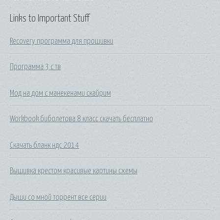
Links to Important Stuff
Recovery программа для прошивки
Программа 3 с тв
Мод на дом с манекенами скайрим
Workbook биболетова 8 класс скачать бесплатно
Скачать бланк ндс 2014
Вышивка крестом красивые картины схемы
Дыши со мной торрент все серии