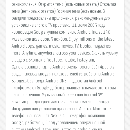
ознакомления. Открытая тема (есть новые ответы) Открытая
тема (нет новых ответов) Горячая тема (есть новые. В
разделе представлены приложения, рекомендуемые для
установки на android TV приставки. 11 июля 2005 года
корпорация Google купила компанию Android, Inc. за 130
миллионов долларов. 5 ноября. Enjoy millions of the latest
Android apps, games, music, movies, TV, books, magazines
more. Anytime, anywhere, across your devices. Скачать музыку
и видео с ВКонтакте, YouTube, Rutube, Instagram,
Одноклассники и т.д. на Android очень просто. Сайт 4pda.biz
создан специально для пользователей устройств на Android.
Вы здесь без труда. Android ONE - недорогая Android
платформа от Google, дебютировавшая в начале этого года
на конференции. Музыкальный плеер для Android №1 —
Poweramp — доступен для скачивания в магазине Google.
Инструкция для установки приложения Android Monitor на
телефон или планшет. Nexus 4 — смартфон компании
Google, работающий под управлением операционной
системы Android. О том, как настроить Android Pay на