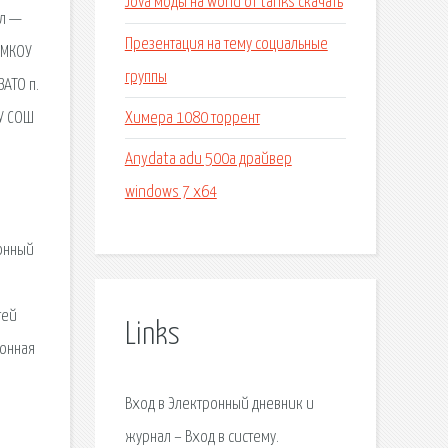
Jova моды на world of tanks скачать
ал —
Презентация на тему социальные
 МКОУ
группы
АТО п.
Химера 1080 торрент
ОУ СОШ
Anydata adu 500a драйвер
windows 7 x64
онный
тей
Links
ронная
Вход в Электронный дневник и
журнал – Вход в систему.