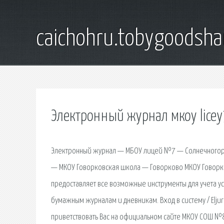
caichohru.tobygoodsh
Электронный журнал мкоу licey
Электронный журнал — МБОУ лицей №7 — Солнечногорс
— МКОУ Говорковская школа — Говорково МКОУ Говорко
предоставляет все возможные инструменты для учета у
бумажным журналам и дневникам. Вход в систему / Eljur
приветствовать Вас на официальном сайте МКОУ СОШ №8 