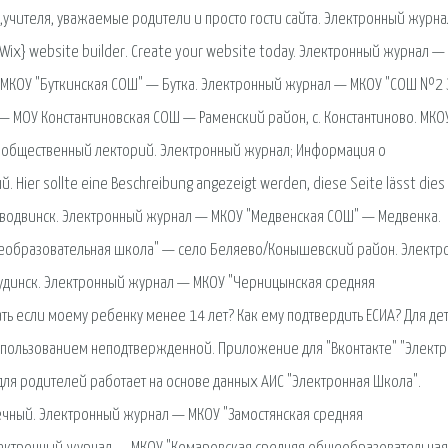
,учителя, уважаемые родители и просто гости сайта. Электронный журн
{Wix} website builder. Create your website today. Электронный журнал —
МКОУ "Буткинская СОШ" — Бутка. Электронный журнал — МКОУ "СОШ №2 З
— МОУ Константиновская СОШ — Раменский район, с. Константиново. МК
й общественный лекторий. Электронный журнал; Информация о
Hier sollte eine Beschreibung angezeigt werden, diese Seite lässt dies
водвинск. Электронный журнал — МКОУ "Медвенская СОШ" — Медвенка.
еобразовательная школа" — село Беляево/Конышевский район. Электр
удинск. Электронный журнал — МКОУ "Черницынская средняя
ь если моему ребенку менее 14 лет? Как ему подтвердить ЕСИА? Для де
использованием неподтвержденной. Приложение для "Вконтакте" "Элект
для родителей работает на основе данных АИС "Электронная Школа".
чный. Электронный журнал — МКОУ "Замостянская средняя