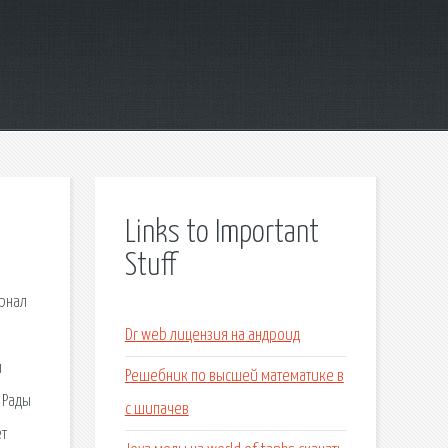
Links to Important
Stuff
рнал
Dr web лицензия на андроид
м
Решебник по высшей математике в
 Рады
с шипачев
ет