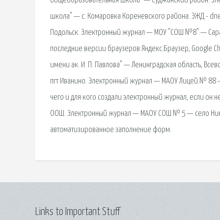
общеобразовательная школа" — Суджанский район. Эл
школа" — с. Комаровка Кореневского района. ЭЖД - d
Подольск. Электронный журнал — МОУ "СОШ №8" — Сара
последние версии браузеров Яндекс.Браузер, Google Ch
имени ак. И. П. Павлова" — Ленинградская область, Вс
пгт Иванино. Электронный журнал — МАОУ Лицей № 88 
чего и для кого создали электронный журнал, если он
ООШ. Электронный журнал — МАОУ СОШ № 5 — село Нико
автоматизированное заполнение форм.
Links to Important Stuff