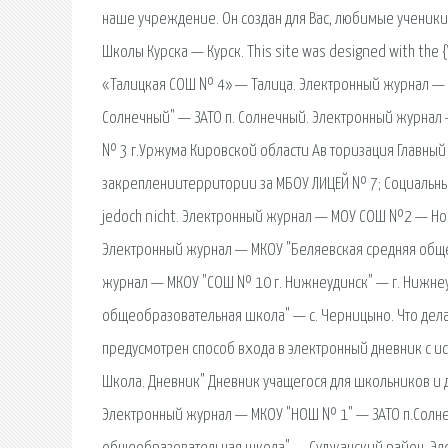
наше учреждение. Он создан для Вас, любимые ученики
Школы Курска — Курск. This site was designed with the 
«Талицкая СОШ № 4» — Талица. Электронный журнал — 
Солнечный" — ЗАТО п. Солнечный. Электронный журнал 
№ 3 г.Уржума Кировской области Ав торизация Главны
закреплениитерритории за МБОУ ЛИЦЕЙ № 7; Социальный. 
jedoch nicht. Электронный журнал — МОУ СОШ №2 — Но
Электронный журнал — МКОУ "Беляевская средняя общ
журнал — МКОУ "СОШ № 10 г. Нижнеудинск" — г. Нижне
общеобразовательная школа" — с. Черницыно. Что делат
предусмотрен способ входа в электронный дневник с 
Школа. Дневник" Дневник учащегося для школьников и 
Электронный журнал — МКОУ "НОШ № 1" — ЗАТО п.Солне