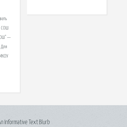
вать
я СОШ
СОШ" —
 Для
 МКОУ
n Informative Text Blurb