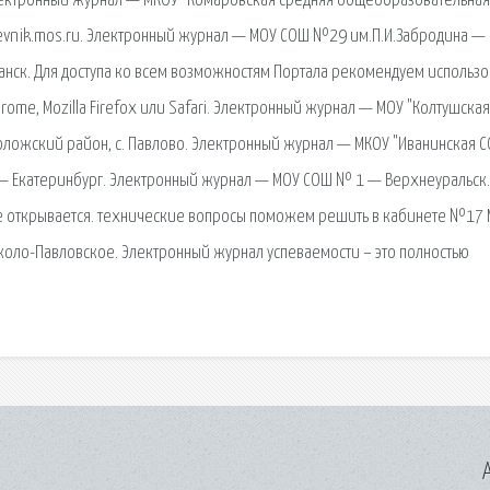
ектронный журнал — МКОУ "Комаровская средняя общеобразовательная
nevnik.mos.ru. Электронный журнал — МОУ СОШ №29 им.П.И.Забродина —
нск. Для доступа ко всем возможностям Портала рекомендуем использо
rome, Mozilla Firefox или Safari. Электронный журнал — МОУ "Колтушска
еволожский район, c. Павлово. Электронный журнал — МКОУ "Иванинская 
— Екатеринбург. Электронный журнал — МОУ СОШ № 1 — Верхнеуральск.
 не открывается. технические вопросы поможем решить в кабинете №17
ло-Павловское. Электронный журнал успеваемости – это полностью
A