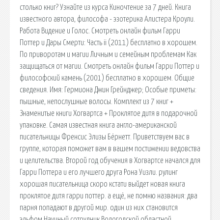
столько книг? Узнайте из курса Киночтение за 7 дней. Книга
известного автора, философа - эзотерика Алистера Кроули.
Работа Видение и Голос. Смотреть онлайн фильм Гарри
Поттер и Дары Смерти: Часть ii (2011) бесплатно в хорошем.
По приворотам и магии Личным и семейным проблемам Как
защищаться от магии. Смотреть онлайн фильм Гарри Поттер и
философский камень (2001) бесплатно в хорошем. Общие
сведения. Имя: Гермиона Джин Грейнджер; Особые приметы:
пышные, непослушные волосы. Комплект из 7 книг +
Знаменитые книги Хогвартса + Проклятое дитя в подарочной
упаковке. Самая известная книга англо-американской
писательницы Френсис Элизы Бёрнетт. Приветствуем вас в
группе, которая поможет вам в вашем постижении ведовства
и целительства. Второй год обучения в Хогвартсе начался для
Гарри Поттера и его лучшего друга Рона Уизли. рулинг
хорошая писательница скоро кстати выйдет новая книга
проклятое дитя гарри поттер. а ещё, не помню названия: два
парня попадают в другой мир. один из них становится
эльфом Научный сотрудник Вологодской областной