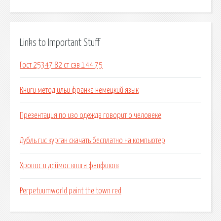
Links to Important Stuff
Гост 25347 82 ст сэв 144 75
Книги метод ильи франка немецкий язык
Презентация по изо одежда говорит о человеке
Дубль гис курган скачать бесплатно на компьютер
Хронос и деймос книга фанфиков
Perpetuumworld paint the town red