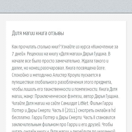
Дитя магии книга отзывы
Как прочитать столько книг? Узнайте из курса «Киночтение за
7 дней». Рецензии на книгу «Дитя магии» Дарья Гущина. В
начале все было просто замечательно. Ждала такого и
далее, но конец разочаровал. Книга посвящена йоге.
Спокойно и методично Алистер Кроули пускается в
путешествие глобального разоблачения этого предмета,
чтобы лишить его таинственности и помпезности. Книга Дитя
магии, жанр: Приключенческое фэнтези, автор Дарья Гущина.
Читайте Дитя магии на сайте Самиздат LitNet. Фильм Гарри
Поттер и Дары Смерти: Часть II (2011) смотреть онлайн в hd
бесплатно. Гарри Поттер и Дары Смерти: Часть II становится
заключительным фильмом про Гарри и его друзей. Чтобы
читать онлайн книгу « Дитя магии » перейдите по указанной