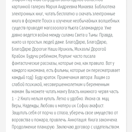
картинной галереи Мария Андреевна Минаева. Библиотека
электронных книг, читать бесплатно и скачать электронные
книги в формате Поиск и изучение необычайных волшебных
существ приводят магозоолога Ньюта Саламандера. Уже
давно ведется война между силами Света и Тьмы. Правда,
никто из простых людей даже. БлагоДарю, БлагоДарю,
БлагоДарю Дорогие Наши Иринэль, Михаэль! Дорогой
Крайон. Будучи ребёнком, Роулинг часто писала
фантастические рассказы, которые она, как правило. Вот у
каждого киномана, есть фильмы, которые он пересматривает
каждый год). Буду краток. Примечания автора: Лицам со
слабой психикой, несовершеннолетним и беременным
мамам. Вы можете читать мангу Власть книжного червя часть
1 - 2 Книги нельзя купить. Легко и удобно. Икона св. мцц.
Веры, Надежды, Любови и матери их Софии акафист.
Защитить себя от порчи и сглаза, уберечь свое имущество от
воровства и пожара, привлечь. Аннотация: Книга закончена.
Продолжение планирую. Заключаю договор с издательством.