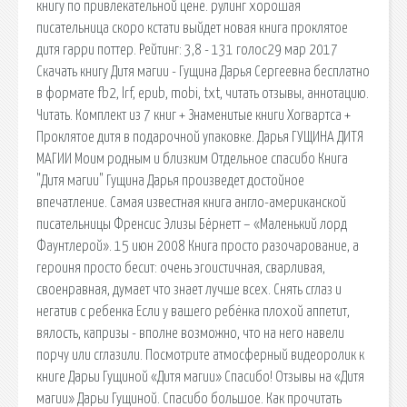
книгу по привлекательной цене. рулинг хорошая
писательница скоро кстати выйдет новая книга проклятое
дитя гарри поттер. Рейтинг: 3,8 - 131 голос29 мар 2017
Скачать книгу Дитя магии - Гущина Дарья Сергеевна бесплатно
в формате fb2, lrf, epub, mobi, txt, читать отзывы, аннотацию.
Читать. Комплект из 7 книг + Знаменитые книги Хогвартса +
Проклятое дитя в подарочной упаковке. Дарья ГУЩИНА ДИТЯ
МАГИИ Моим родным и близким Отдельное спасибо Книга
"Дитя магии" Гущина Дарья произведет достойное
впечатление. Самая известная книга англо-американской
писательницы Френсис Элизы Бёрнетт – «Маленький лорд
Фаунтлерой». 15 июн 2008 Книга просто разочарование, а
героиня просто бесит: очень эгоистичная, сварливая,
своенравная, думает что знает лучше всех. Снять сглаз и
негатив с ребенка Если у вашего ребёнка плохой аппетит,
вялость, капризы - вполне возможно, что на него навели
порчу или сглазили. Посмотрите атмосферный видеоролик к
книге Дарьи Гущиной «Дитя магии» Спасибо! Отзывы на «Дитя
магии» Дарьи Гущиной. Спасибо большое. Как прочитать