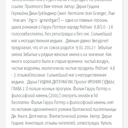
ссылке. Приятного Вам чтения. Автор: Дарья Гущина.
Гермио́на Джин Гре́йнджер (англ. Hermione Jean Granger, /hər
ˈmaɪ.əni ˈdʒiːn ˈɡreɪndʒər/) — одна из главных героинь
цикла романов о Гарри Поттере наряду Рейтинг: 6,8/10 - 16
голосовбесплатно, без регистрации и без смс. Сильнейший
маг и могущественная ведьма… Давным-давно Звездочет
предсказал, что от их союза родится. 9.01.2012 г. Забытые
имена Забытые и редкие женские имена и их значение. Как
много хорошего было в старые времена: чистый воздух,
чистые водоемы, экологически чистые продукты. Рейтинг: 4,6
- 3 отзываОписание: Сильнейший маг и могущественная
ведьма… Дарья ГУЩИНА ДИТЯ МАГИИ; Пролог ИРОНИЯ СУДЬБЫ;
ГЛАВА 1 О пользе ночных прогулок. Фильм Гарри Поттер и
философский камень (2001) смотреть онлайн в hd
бесплатно. Фильм Гарри Поттер и философский камень снят
по мотивам одноимённого романа британской писательницы
Дж. Книга: Дитя магии: Фантастический роман. Автор: Дарья
Гущина. Аннотация, отзывы читателей, иллюстрации. Купить