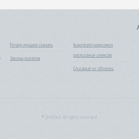
A
Ротару лучшее скачать
Кинотеатр комсомол
расписание сеансов
у
Законы пиратов
Списание ос образец
© Untitled. All rights reserved.