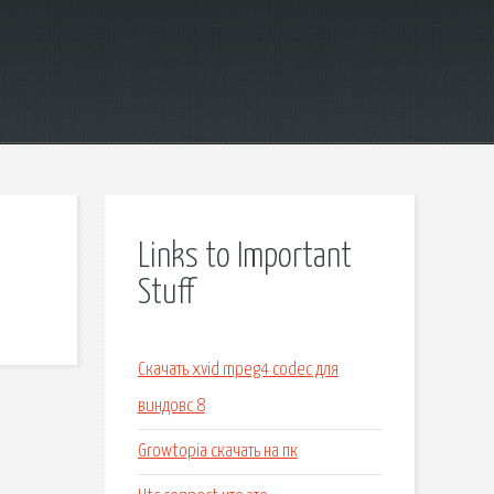
Links to Important
Stuff
Скачать xvid mpeg4 codec для
виндовс 8
Growtopia скачать на пк