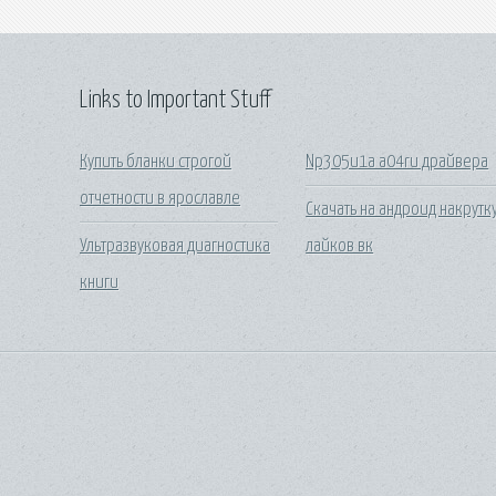
Links to Important Stuff
Купить бланки строгой
Np305u1a a04ru драйвера
отчетности в ярославле
Скачать на андроид накрутк
Ультразвуковая диагностика
лайков вк
книги