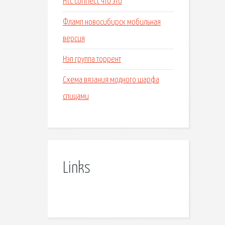
Htc connect что это
Фламп новосибирск мобильная
версия
Нэп группа торрент
Схема вязания модного шарфа
спицами
Links