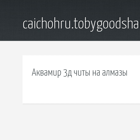
caichohru.tobygoodsh
Аквамир 3д читы на алмазы